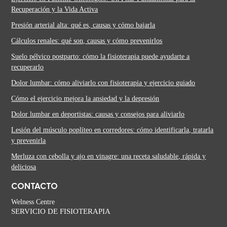
Recuperación y la Vida Activa
Presión arterial alta: qué es, causas y cómo bajarla
Cálculos renales: qué son, causas y cómo prevenirlos
Suelo pélvico postparto: cómo la fisioterapia puede ayudarte a
recuperarlo
Dolor lumbar: cómo aliviarlo con fisioterapia y ejercicio guiado
Cómo el ejercicio mejora la ansiedad y la depresión
Dolor lumbar en deportistas: causas y consejos para aliviarlo
Lesión del músculo poplíteo en corredores: cómo identificarla, tratarla
y prevenirla
Merluza con cebolla y ajo en vinagre: una receta saludable, rápida y
deliciosa
CONTACTO
Welness Centre
SERVICIO DE FISIOTERAPIA