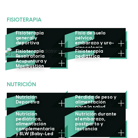
FISIOTERAPIA
Fisioterapia
Fisio de suelo
general y
pélvico,
deportiva
embarazo y uro-
ginecología
Fisioterapia
Fisioterapia
Respiratoria
pediátrica
Acupuntura y
Moxibustión
NUTRICIÓN
Nutrición
Pérdida de peso y
Deportiva
alimentación
para la salud
Nutrición
Nutrición durante
pediátrica,
el embarazo,
alimentación
postparto y
complementaria
lactancia
y BLW (Baby-Led