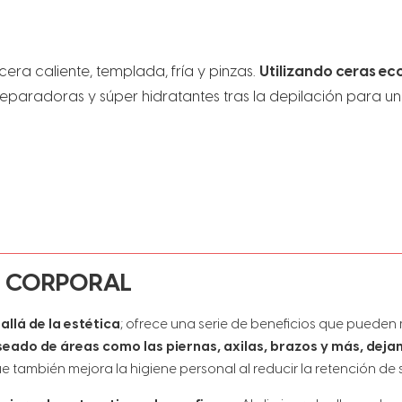
era caliente, templada, fría y pinzas.
Utilizando ceras ec
reparadoras y súper hidratantes tras la depilación para un
ÓN CORPORAL
llá de la estética
; ofrece una serie de beneficios que pueden
eseado de áreas como las piernas, axilas, brazos y más, dejand
e también mejora la higiene personal al reducir la retención de s