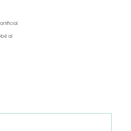
tificial.
ebé al