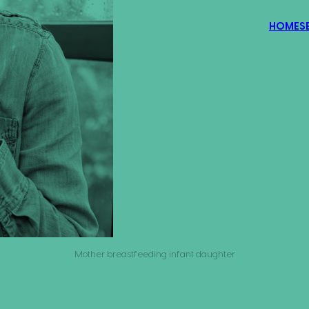
HOME
S
Mother breastfeeding infant daughter