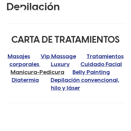
Depilación
CARTA DE TRATAMIENTOS
Masajes
Vip Massage
Tratamientos
corporales
Luxury
Cuidado Facial
Manicura-Pedicura
Belly Painting
Diatermia
Depilación convencional,
hilo y láser