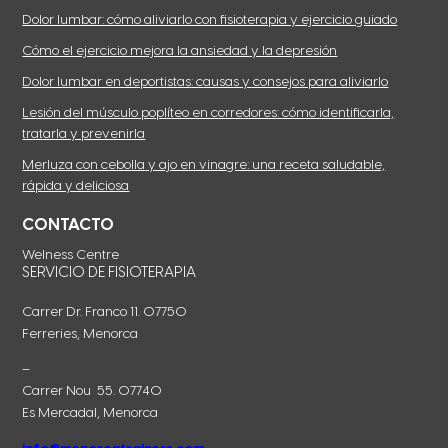
Dolor lumbar: cómo aliviarlo con fisioterapia y ejercicio guiado
Cómo el ejercicio mejora la ansiedad y la depresión
Dolor lumbar en deportistas: causas y consejos para aliviarlo
Lesión del músculo poplíteo en corredores: cómo identificarla,
tratarla y prevenirla
Merluza con cebolla y ajo en vinagre: una receta saludable,
rápida y deliciosa
CONTACTO
Welness Centre
SERVICIO DE FISIOTERAPIA
Carrer Dr. Franco 11. 07750
Ferreries, Menorca
–
Carrer Nou 55. 07740
Es Mercadal, Menorca