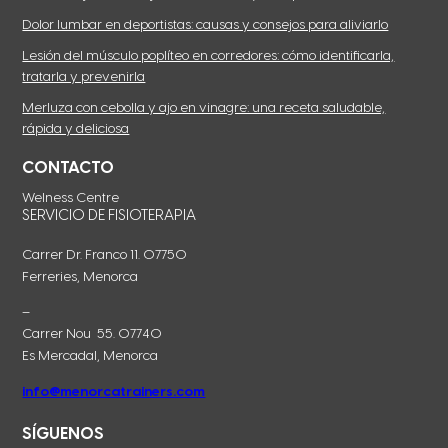
Dolor lumbar en deportistas: causas y consejos para aliviarlo
Lesión del músculo poplíteo en corredores: cómo identificarla,
tratarla y prevenirla
Merluza con cebolla y ajo en vinagre: una receta saludable,
rápida y deliciosa
CONTACTO
Welness Centre
SERVICIO DE FISIOTERAPIA
Carrer Dr. Franco 11. 07750
Ferreries, Menorca
–
Carrer Nou 55. 07740
Es Mercadal, Menorca
info@menorcatrainers.com
SÍGUENOS