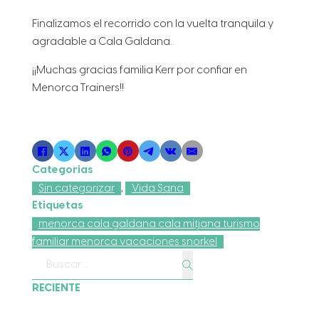
Finalizamos el recorrido con la vuelta tranquila y
agradable a Cala Galdana.
¡¡Muchas gracias familia Kerr por confiar en
Menorca Trainers!!
Categorias
Sin categorizar
,
Vida Sana
Etiquetas
menorca cala galdana cala mitjana turismo
familiar menorca vacaciones snorkel
Buscar
RECIENTE