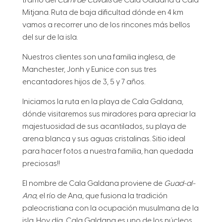
tramo del
Cami de Cavalls
de Cala Galdana a Cala
Mitjana. Ruta de baja dificultad dónde en 4 km
vamos a recorrer uno de los rincones más bellos
del sur de la isla.
Nuestros clientes son una familia inglesa, de
Manchester, Jonh y Eunice con sus tres
encantadores hijos de 3, 5 y 7 años.
Iniciamos la ruta en la playa de Cala Galdana,
dónde visitaremos sus miradores para apreciar la
majestuosidad de sus acantilados, su playa de
arena blanca y sus aguas cristalinas. Sitio ideal
para hacer fotos a nuestra familia, han quedada
preciosas!!
El nombre de Cala Galdana proviene de
Guad-al-
Ana
, el río de Ana, que fusiona la tradición
paleocristiana con la ocupación musulmana de la
isla. Hoy día, Cala Galdana es uno de los núcleos