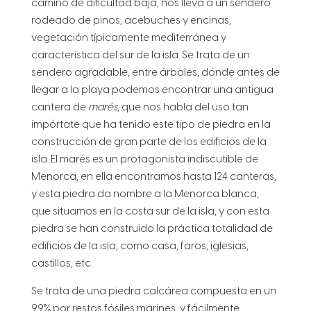
camino de dificultad baja, nos lleva a un sendero
rodeado de pinos, acebuches y encinas,
vegetación típicamente mediterránea y
característica del sur de la isla. Se trata de un
sendero agradable, entre árboles, dónde antes de
llegar a la playa podemos encontrar una antigua
cantera de
marés
, que nos habla del uso tan
impórtate que ha tenido este tipo de piedra en la
construcción de gran parte de los edificios de la
isla. El marés es un protagonista indiscutible de
Menorca, en ella encontramos hasta 124 canteras,
y esta piedra da nombre a la Menorca blanca,
que situamos en la costa sur de la isla, y con esta
piedra se han construido la práctica totalidad de
edificios de la isla, como casa, faros, iglesias,
castillos, etc.
Se trata de una piedra calcárea compuesta en un
99% por restos fósiles marines, y fácilmente