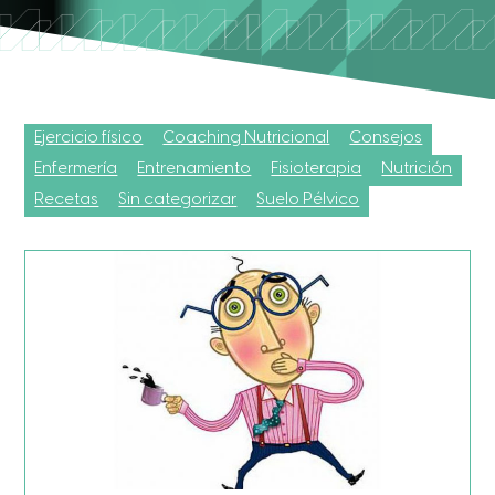
Ejercicio físico
Coaching Nutricional
Consejos
Enfermería
Entrenamiento
Fisioterapia
Nutrición
Recetas
Sin categorizar
Suelo Pélvico