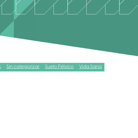
s
Sin categorizar
Suelo Pélvico
Vida Sana