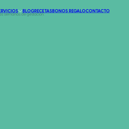
ERVICIOS
BLOG
RECETAS
BONOS REGALO
CONTACTO
as semanas de gestación.