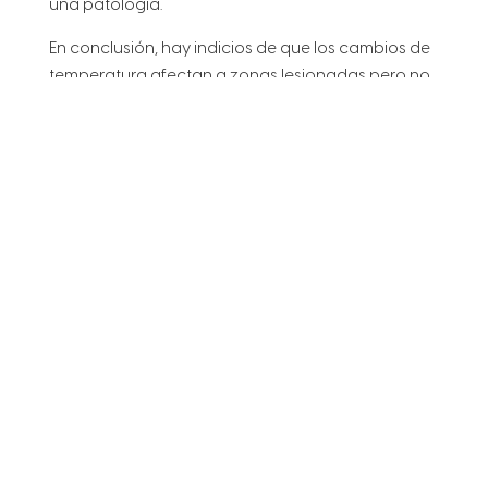
una patología.
En conclusión, hay indicios de que los cambios de
temperatura afectan a zonas lesionadas pero no
hay estudios científicos concluyentes que lo
demuestren.
Categorias
Consejos
,
Enfermería
,
Fisioterapia
Etiquetas
clima
,
dolor articular
,
dolor de cadera
,
dolor de rodilla
,
frio
,
mal tiempo
,
presión
atmosférica
Buscar
RECIENTE