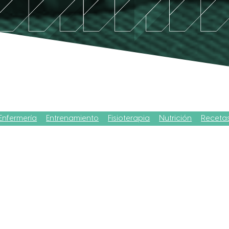
Enfermería
Entrenamiento
Fisioterapia
Nutrición
Receta