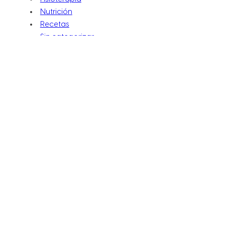
Nutrición
Recetas
Sin categorizar
Suelo Pélvico
Vida Sana
ENTRADA ANTERIOR
Me he cortado, ¿qué hago?
SIGUIENTE ENTRADA
8 TIPS PARA GANAR MASA MUSCULAR
Síguenos