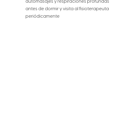
automasajes y respiraciones profundas
antes de dormir y visita al fisioterapeuta
periódicamente
EL DATO
Uno de cada diez europeos de entre 20 a 50
años son bruxistas
Categorias
Consejos
,
Enfermería
,
Fisioterapia
Etiquetas
bruxismo
,
bruxista
,
dolor de cabeza
,
dormir
,
mandibula