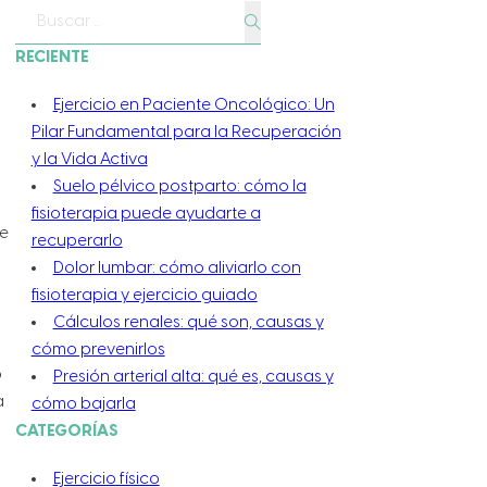
Buscar
RECIENTE
Ejercicio en Paciente Oncológico: Un
Pilar Fundamental para la Recuperación
y la Vida Activa
Suelo pélvico postparto: cómo la
fisioterapia puede ayudarte a
de
recuperarlo
Dolor lumbar: cómo aliviarlo con
fisioterapia y ejercicio guiado
Cálculos renales: qué son, causas y
cómo prevenirlos
o
Presión arterial alta: qué es, causas y
a
cómo bajarla
CATEGORÍAS
Ejercicio físico