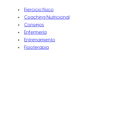
Ejercicio físico
Coaching Nutricional
Consejos
Enfermería
Entrenamiento
Fisioterapia
Nutrición
Recetas
Sin categorizar
Suelo Pélvico
Vida Sana
ENTRADA ANTERIOR
IMPORTANCIA DEL CORE Y EJERCICIOS PARA FORTALECERLO
SIGUIENTE ENTRADA