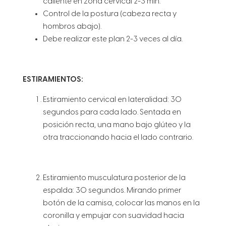
caliente en zona cervical 2-3 min.
Control de la postura (cabeza recta y
hombros abajo).
Debe realizar este plan 2-3 veces al día.
ESTIRAMIENTOS:
Estiramiento cervical en lateralidad: 30
segundos para cada lado. Sentada en
posición recta, una mano bajo glúteo y la
otra traccionando hacia el lado contrario.
Estiramiento musculatura posterior de la
espalda: 30 segundos. Mirando primer
botón de la camisa, colocar las manos en la
coronilla y empujar con suavidad hacia