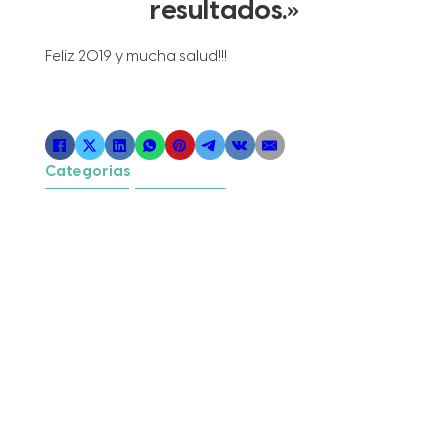
resultados.»
Feliz 2019 y mucha salud!!!
Categorias
Consejos
,
Vida Sana
Etiquetas
año nuevo
,
consejos
,
proposiciones
,
tips
Buscar
RECIENTE
Ejercicio en Paciente Oncológico: Un
Pilar Fundamental para la Recuperación
y la Vida Activa
Suelo pélvico postparto: cómo la