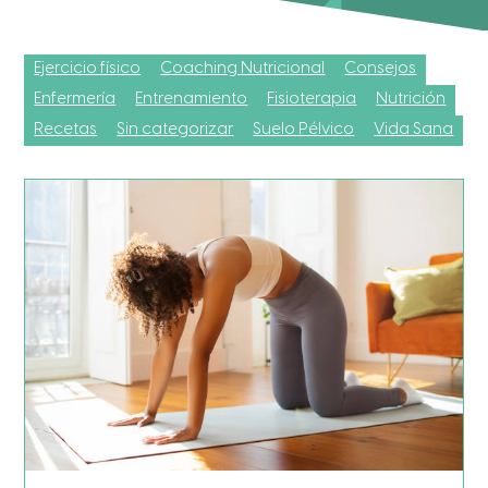
Ejercicio físico
Coaching Nutricional
Consejos
Enfermería
Entrenamiento
Fisioterapia
Nutrición
Recetas
Sin categorizar
Suelo Pélvico
Vida Sana