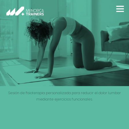
Sesión de fisioterapia personalizada para reducir el dolor lumbar
mediante ejercicios funcionales.