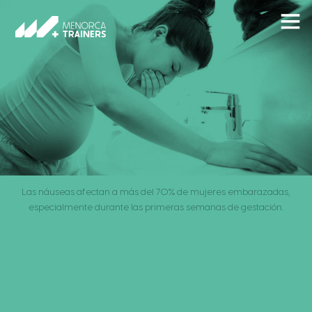
Las náuseas afectan a más del 70% de mujeres embarazadas,
especialmente durante las primeras semanas de gestación.