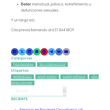
Dolor
menstrual, pélvico, estreñimiento y
disfunciones sexuales…
Y un largo etc.
Cita previa llamando al 637 864 180!!
Categorias
Fisioterapia
,
Sin categorizar
Etiquetas
embarazo
,
post-parto
,
suelo pélvico
,
uro-
ginecología
Buscar
RECIENTE
Ejercicio en Paciente Oncológico: Un