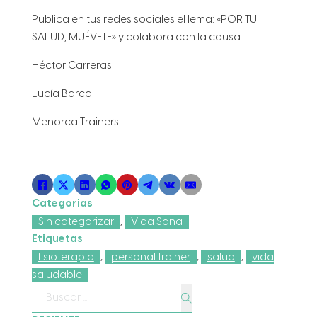
Publica en tus redes sociales el lema: «POR TU
SALUD, MUÉVETE» y colabora con la causa.
Héctor Carreras
Lucía Barca
Menorca Trainers
Categorias
Sin categorizar
,
Vida Sana
Etiquetas
fisioterapia
,
personal trainer
,
salud
,
vida
saludable
Buscar