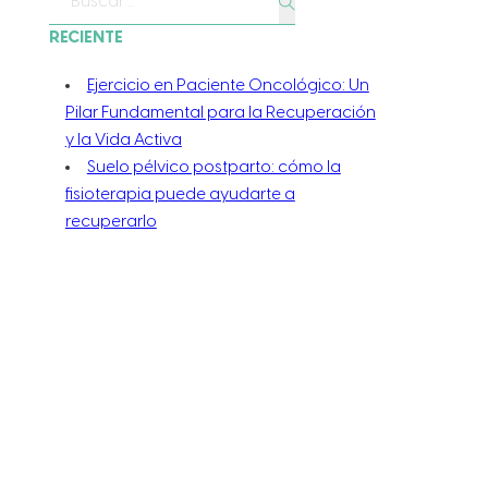
Buscar
RECIENTE
Ejercicio en Paciente Oncológico: Un
Pilar Fundamental para la Recuperación
y la Vida Activa
Suelo pélvico postparto: cómo la
fisioterapia puede ayudarte a
recuperarlo
Dolor lumbar: cómo aliviarlo con
fisioterapia y ejercicio guiado
Cálculos renales: qué son, causas y
cómo prevenirlos
Presión arterial alta: qué es, causas y
cómo bajarla
CATEGORÍAS
Ejercicio físico