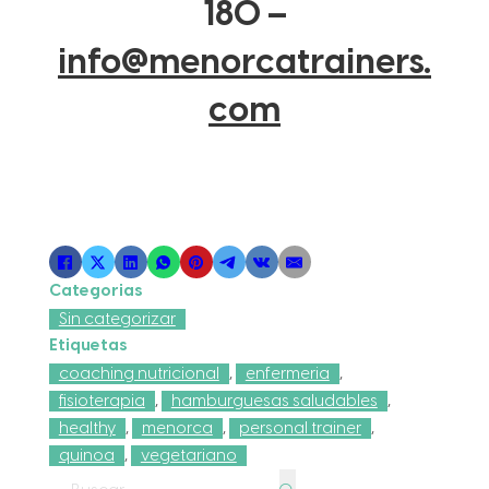
180 –
info@menorcatrainers.
com
Categorias
Sin categorizar
Etiquetas
coaching nutricional
,
enfermeria
,
fisioterapia
,
hamburguesas saludables
,
healthy
,
menorca
,
personal trainer
,
quinoa
,
vegetariano