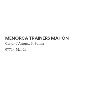
MENORCA TRAINERS MAHÓN
Carrer d'Artrutx, 3, Poima
07714 Mahón
Illes Balears
MENORCA TRAINERS ES CASTELL
Carrer Gran, 189,
07720 Es Castell,