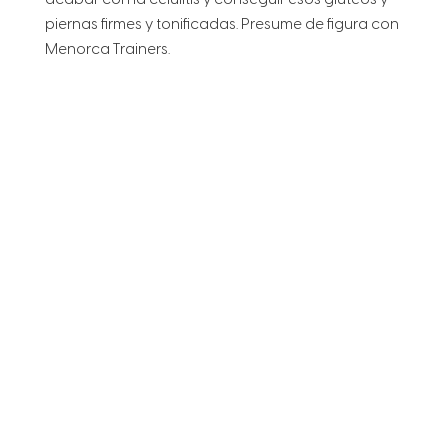
acabar con la celulitis y conseguir esos glúteos y
piernas firmes y tonificadas. Presume de figura con
Menorca Trainers.
En casos de celutitis se agrava, podemos optar
por el tratamiento de medicina estética como
mesoterapia, carboxiterapia, cavitación,
liposucción o incluso cirugía.
Categorias
Coaching Nutricional
,
Consejos
,
Sin
categorizar
,
Vida Sana
Etiquetas
celulitus
,
dieta
,
estetica
,
fitness
,
nutricion
,
salud
,
vida sana