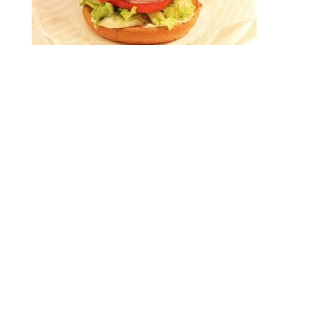
Estas son las recomendaciones de nuestra
inmersión en la comida vegetariana
aprovechando nuestro viaje a Barcelona,
contadnos cuales son las vuestras de comida
saludable para ir apuntando para próximos viajes,
nos da igual la ciudad!!
Viendo estas fotos me ha entrado hambre, creo
que iré a echar un vistazo a la nevera a ver si un
buen bol de frutas con yogurt mejora la situación.
Feliz día!!
Lucía Barca y Héctor Carreras
Lovers de la comida saludable