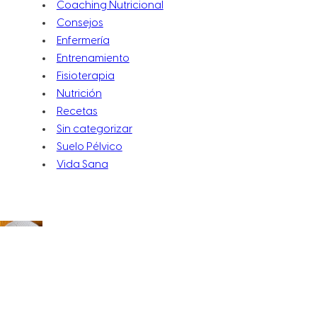
Coaching Nutricional
Consejos
Enfermería
Entrenamiento
Fisioterapia
Nutrición
Recetas
Sin categorizar
Suelo Pélvico
Vida Sana
ENTRADA ANTERIOR
ESPAGUETTIS DE CALABACÍN CON GAMBAS
SIGUIENTE ENTRADA
CREMA DE TOMATE Y CHAMPIÑONES