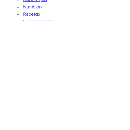
Fisioterapia
Nutrición
Recetas
Sin categorizar
Suelo Pélvico
Vida Sana
ENTRADA ANTERIOR
Quinoa: el cereal para deportistas y para perder peso
SIGUIENTE ENTRADA
COLESTEROL ALTO: 5 ALIMENTOS PARA BAJARLO
Síguenos