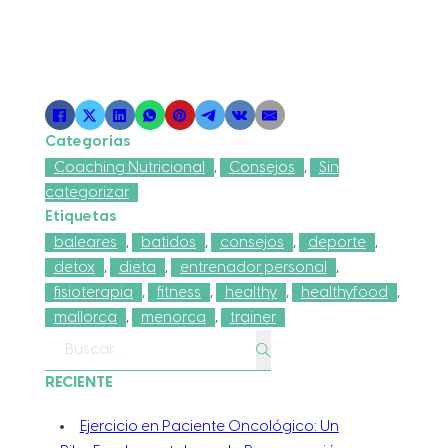
Categorias
Coaching Nutricional
,
Consejos
,
Sin
categorizar
Etiquetas
baleares
,
batidos
,
consejos
,
deporte
,
detox
,
dieta
,
entrenador personal
,
fisioterapia
,
fitness
,
healthy
,
healthyfood
,
mallorca
,
menorca
,
trainer
Buscar
RECIENTE
Ejercicio en Paciente Oncológico: Un