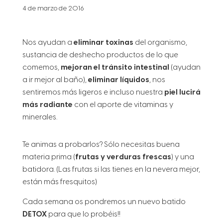
4 de marzo de 2016
Nos ayudan a
eliminar toxinas
del organismo,
sustancia de deshecho productos de lo que
comemos,
mejoran el tránsito intestinal
(ayudan
a ir mejor al baño),
eliminar líquidos
, nos
sentiremos más ligeros e incluso nuestra
piel lucirá
más radiante
con el aporte de vitaminas y
minerales.
Te animas a probarlos? Sólo necesitas buena
materia prima (
frutas y verduras frescas
) y una
batidora. (Las frutas si las tienes en la nevera mejor,
están más fresquitos)
Cada semana os pondremos un nuevo batido
DETOX
para que lo probéis!!