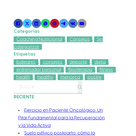
Categorias
Coaching Nutricional
,
Consejos
,
Sin
categorizar
Etiquetas
baleares
,
consejos
,
deporte
,
dieta
,
entrenador personal
,
fisioterapia
,
fitness
,
health
,
healthy
,
menorca
,
postre
Buscar
RECIENTE
Ejercicio en Paciente Oncológico: Un
Pilar Fundamental para la Recuperación
y la Vida Activa
Suelo pélvico postparto: cómo la