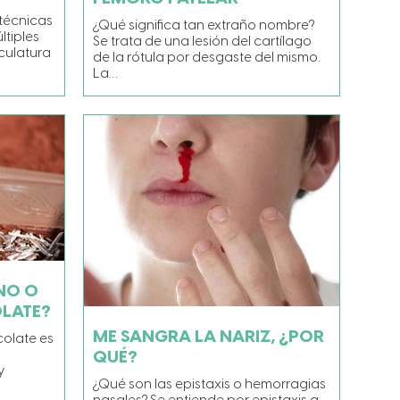
 técnicas
¿Qué significa tan extraño nombre?
ltiples
Se trata de una lesión del cartílago
culatura
de la rótula por desgaste del mismo.
La…
NO O
LATE?
ME SANGRA LA NARIZ, ¿POR
colate es
QUÉ?
y
¿Qué son las epistaxis o hemorragias