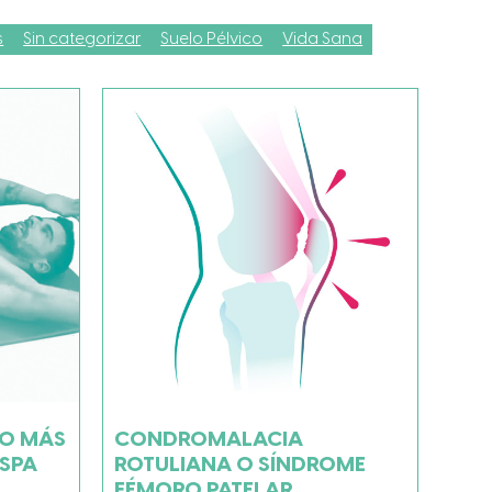
s
Sin categorizar
Suelo Pélvico
Vida Sana
HO MÁS
CONDROMALACIA
ISPA
ROTULIANA O SÍNDROME
FÉMORO PATELAR