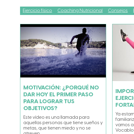
Ejercicio físico
Coaching Nutricional
Consejos
MOTIVACIÓN: ¿PORQUÉ NO
IMPOR
DAR HOY EL PRIMER PASO
EJERC
PARA LOGRAR TUS
FORTA
OBJETIVOS?
Ya esta
Este vídeo es una llamada para
familiar
aquellas personas que tiene sueños y
vamos a 
metas, que tienen miedo y no se
Vocablo 
atreven…