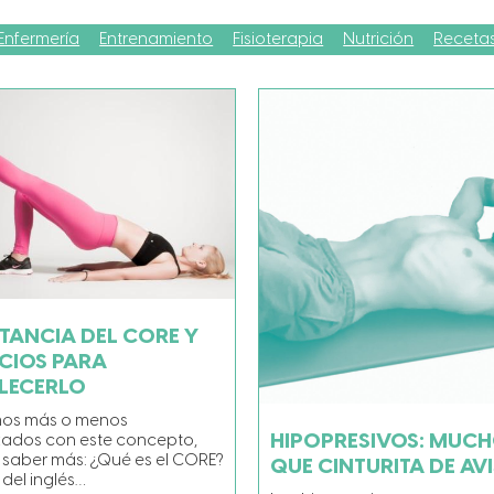
Enfermería
Entrenamiento
Fisioterapia
Nutrición
Receta
TANCIA DEL CORE Y
ICIOS PARA
LECERLO
mos más o menos
HIPOPRESIVOS: MUC
izados con este concepto,
saber más: ¿Qué es el CORE?
QUE CINTURITA DE AV
del inglés…