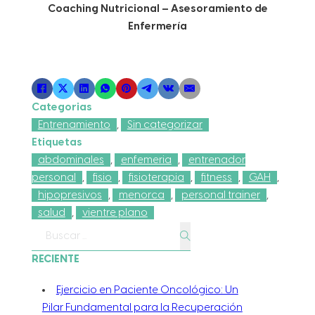
Coaching Nutricional – Asesoramiento de
Enfermería
Categorias
Entrenamiento
,
Sin categorizar
Etiquetas
abdominales
,
enfemeria
,
entrenador
personal
,
fisio
,
fisioterapia
,
fitness
,
GAH
,
hipopresivos
,
menorca
,
personal trainer
,
salud
,
vientre plano
Buscar
RECIENTE
Ejercicio en Paciente Oncológico: Un
Pilar Fundamental para la Recuperación