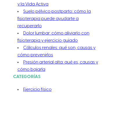
y la Vida Activa
Suelo pélvico postparto: cómo la
fisioterapia puede ayudarte a
recuperarlo
Dolor lumbar: cómo aliviarlo con
fisioterapia y ejercicio guiado
Cálculos renales: qué son, causas y
cómo prevenirlos
Presión arterial alta: qué es, causas y
cómo bajarla
CATEGORÍAS
Ejercicio físico
Coaching Nutricional
Consejos
Enfermería
Entrenamiento
Fisioterapia