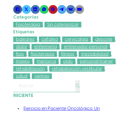
Categorias
Fisioterapia
,
Sin categorizar
Etiquetas
baleares
,
cefalea
,
cervicalgia
,
deporte
,
dolor
,
enfermeria
,
entrenador personal
,
fisio
,
fisioterapia
,
fitness
,
inestabilidad
,
mareo
,
menorca
,
oído
,
personal trainer
,
rehabilitación
,
rehabilitación vestibular
,
salud
,
vertigo
Buscar
RECIENTE
Ejercicio en Paciente Oncológico: Un
Pilar Fundamental para la Recuperación
y la Vida Activa
Suelo pélvico postparto: cómo la